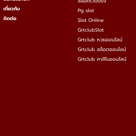
สล็อตเว็บตรง
เกี่ยวกับ
Pg slot
ติดต่อ
Slot Online
GRTCLUB777
GrtclubSlot
GRTCLUB999
Grtclub หวยออนไลน์
GRTCLUB789
Grtclub สล็อตออนไลน์
GRTCLUB368
Grtclub คาสิโนออนไลน์
GRTCLUBHENG
GRTCLUB168
GRTCLUB1688
GRTCLUBBET
GRTCLUBSTAR
GRTCLUBPLUS
GRTCLUB888