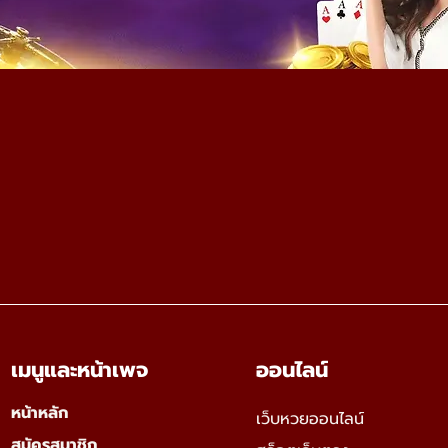
เมนูและหน้าเพจ
ออนไลน์
หน้าหลัก
เว็บหวยออนไลน์
สมัครสมาชิก