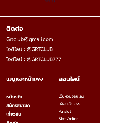
GRT168
ติดต่อ
Grtclub@gmali.com
ไอดีไลน์ :
@GRTCLUB
ไอดีไลน์ :
@GRTCLUB777
เมนูและหน้าเพจ
ออนไลน์
หน้าหลัก
เว็บหวยออนไลน์
สล็อตเว็บตรง
สมัครสมาชิก
Pg slot
เกี่ยวกับ
Slot Online
ติดต่อ
GrtclubSlot
GRTCLUB777
Grtclub หวยออนไลน์